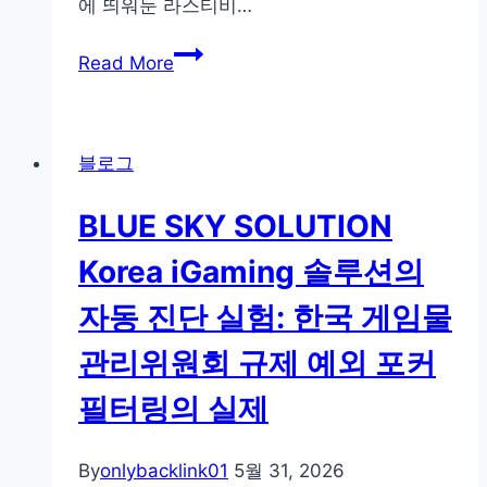
에 띄워둔 라스티비…
복
텐
합
Read More
트
케
오
어
피
의
블로그
스
공
의
식
BLUE SKY SOLUTION
비
접
Korea iGaming 솔루션의
촉
자동 진단 실험: 한국 게임물
중
계
관리위원회 규제 예외 포커
전
필터링의 실제
환:
라
스
By
onlybacklink01
5월 31, 2026