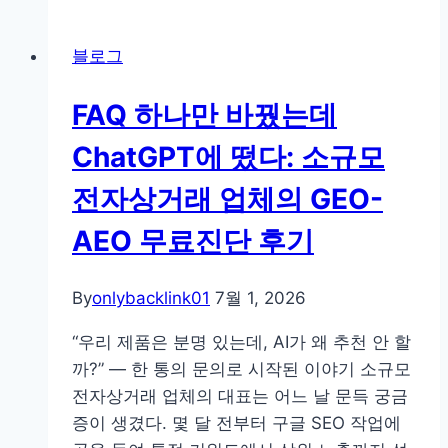
드
악
박
할
블로그
스
‘콘
댓
텐
FAQ 하나만 바꿨는데
글
츠
속
생
ChatGPT에 떴다: 소규모
도
애
전자상거래 업체의 GEO-
가
주
밝
기’
AEO 무료진단 후기
히
지
는
표
By
onlybacklink01
7월 1, 2026
팬
덤
“우리 제품은 분명 있는데, AI가 왜 추천 안 할
리
까?” — 한 통의 문의로 시작된 이야기 소규모
더:
전자상거래 업체의 대표는 어느 날 문득 궁금
특
증이 생겼다. 몇 달 전부터 구글 SEO 작업에
정