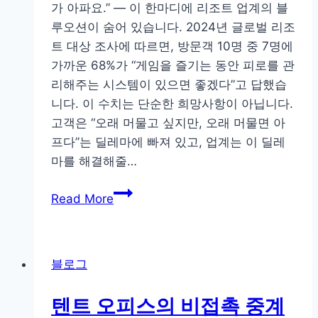
시
가 아파요.” — 이 한마디에 리조트 업계의 블
간
루오션이 숨어 있습니다. 2024년 글로벌 리조
매
트 대상 조사에 따르면, 방문객 10명 중 7명에
치
가까운 68%가 “게임을 즐기는 동안 피로를 관
트
리해주는 시스템이 있으면 좋겠다”고 답했습
래
니다. 이 수치는 단순한 희망사항이 아닙니다.
커
고객은 “오래 머물고 싶지만, 오래 머물면 아
로
프다”는 딜레마에 빠져 있고, 업계는 이 딜레
프
마를 해결해줄…
리
“2
미
Read More
시
어
간
리
플
그
블로그
레
와
이
해
텐트 오피스의 비접촉 중계
하
외