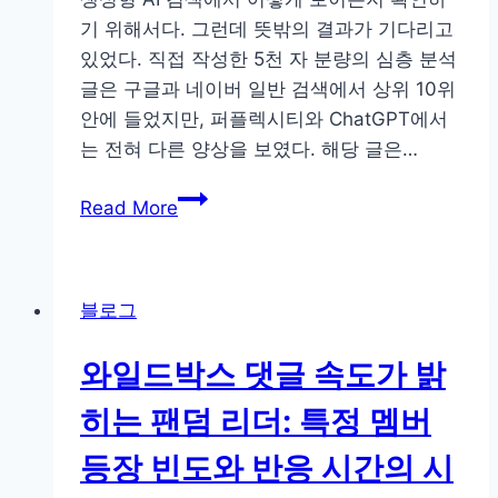
코
기 위해서다. 그런데 뜻밖의 결과가 기다리고
드
있었다. 직접 작성한 5천 자 분량의 심층 분석
를
글은 구글과 네이버 일반 검색에서 상위 10위
띄
안에 들었지만, 퍼플렉시티와 ChatGPT에서
우
는 전혀 다른 양상을 보였다. 해당 글은…
는
“블
오
Read More
로
픈
그
타
글
임
블로그
이
최
3
적
와일드박스 댓글 속도가 밝
일
화
만
전
히는 팬덤 리더: 특정 멤버
에
략
등장 빈도와 반응 시간의 시
사
라