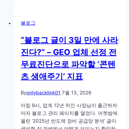
리
랜
서
블로그
개
발
“블로그 글이 3일 만에 사라
자
를
진다?” – GEO 업체 선정 전
위
무료진단으로 파악할 ‘콘텐
한
AEO:
츠 생애주기’ 지표
구
글
By
onlybacklink01
7월 13, 2026
AI
오
아침 8시, 업계 12년 차인 사장님이 출근하자
버
마자 블로그 관리 페이지를 열었다. 어젯밤에
뷰
올린 ‘2025년 반도체 장비 공급망 분석’ 글이
에
생성형 AI 검색에서 어떻게 보이는지 확인하