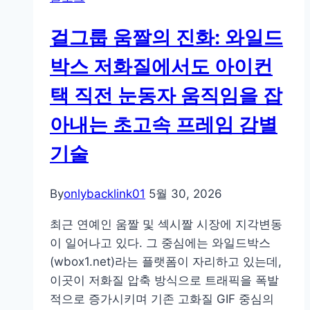
iGaming
어
솔
의
걸그룹 움짤의 진화: 와일드
루
법
션
박스 저화질에서도 아이컨
률
의
적
택 직전 눈동자 움직임을 잡
자
프
동
아내는 초고속 프레임 감별
레
진
임
기술
단
워
실
크
험:
By
onlybacklink01
5월 30, 2026
한
최근 연예인 움짤 및 섹시짤 시장에 지각변동
국
이 일어나고 있다. 그 중심에는 와일드박스
게
(wbox1.net)라는 플랫폼이 자리하고 있는데,
임
이곳이 저화질 압축 방식으로 트래픽을 폭발
물
적으로 증가시키며 기존 고화질 GIF 중심의
관