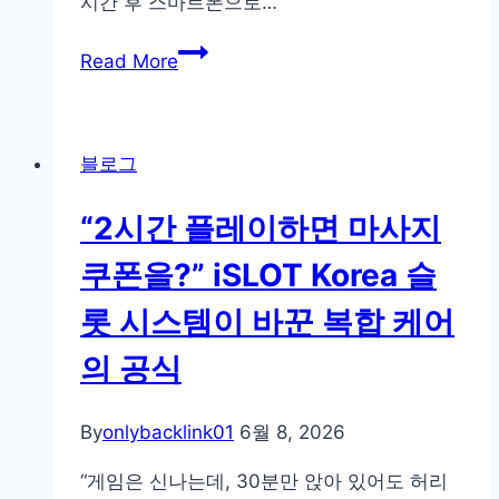
시간 후 스마트폰으로…
축
Read More
구
매
니
블로그
아
의
“2시간 플레이하면 마사지
고
민
쿠폰을?” iSLOT Korea 슬
해
롯 시스템이 바꾼 복합 케어
결:
서
의 공식
울
티
By
onlybacklink01
6월 8, 2026
비
실
“게임은 신나는데, 30분만 앉아 있어도 허리