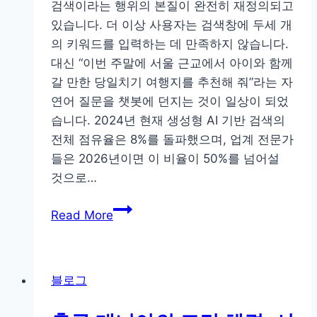
다:
관
검색이라는 행위의 본질이 완전히 재정의되고
소
관
있습니다. 더 이상 사용자는 검색창에 두세 개
규
계
의 키워드를 입력하는 데 만족하지 않습니다.
모
대신 “이번 주말에 서울 근교에서 아이와 함께
전
갈 만한 당일치기 여행지를 추천해 줘”라는 자
자
연어 질문을 챗봇에 던지는 것이 일상이 되었
상
습니다. 2024년 현재 생성형 AI 기반 검색의
거
전체 점유율은 8%를 돌파했으며, 업계 전문가
래
들은 2026년이면 이 비율이 50%를 넘어설
업
것으로…
체
GEO
의
Read More
와
GEO-
AEO
AEO
로
무
블로그
검
료
색
진