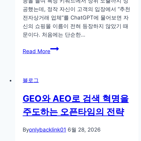
공을 들여 특정 키워드에서 상위 노출까지 성
멤
공했는데, 정작 자신이 고객의 입장에서 “추천
버
전자상거래 업체”를 ChatGPT에 물어보면 자
등
신의 쇼핑몰 이름이 전혀 등장하지 않았기 때
장
문이다. 처음에는 단순한…
빈
FAQ
도
Read More
하
와
나
반
만
응
블로그
바
시
꿨
간
GEO와 AEO로 검색 혁명을
는
의
데
시
주도하는 오픈타임의 전략
ChatGPT
계
에
열
By
onlybacklink01
6월 28, 2026
떴
상