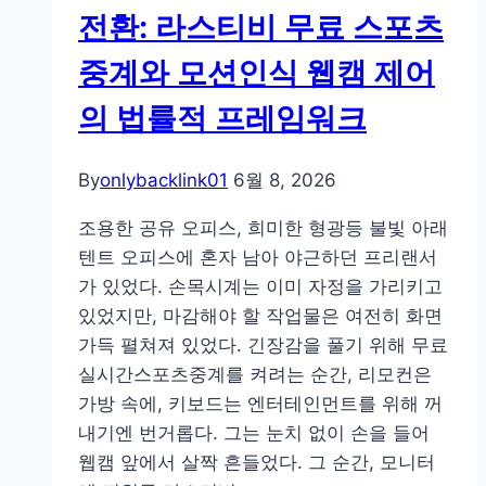
면
축
전환: 라스티비 무료 스포츠
마
구
중계와 모션인식 웹캠 제어
사
를
지
한
의 법률적 프레임워크
쿠
화
폰
면
By
onlybacklink01
6월 8, 2026
을?”
에
iSLOT
조용한 공유 오피스, 희미한 형광등 불빛 아래
Korea
텐트 오피스에 혼자 남아 야근하던 프리랜서
슬
가 있었다. 손목시계는 이미 자정을 가리키고
롯
있었지만, 마감해야 할 작업물은 여전히 화면
시
가득 펼쳐져 있었다. 긴장감을 풀기 위해 무료
스
실시간스포츠중계를 켜려는 순간, 리모컨은
템
가방 속에, 키보드는 엔터테인먼트를 위해 꺼
이
내기엔 번거롭다. 그는 눈치 없이 손을 들어
바
웹캠 앞에서 살짝 흔들었다. 그 순간, 모니터
꾼