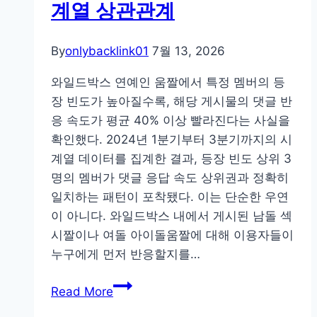
계열 상관관계
진
다?”
By
onlybacklink01
7월 13, 2026
–
GEO
와일드박스 연예인 움짤에서 특정 멤버의 등
업
장 빈도가 높아질수록, 해당 게시물의 댓글 반
체
응 속도가 평균 40% 이상 빨라진다는 사실을
선
확인했다. 2024년 1분기부터 3분기까지의 시
정
계열 데이터를 집계한 결과, 등장 빈도 상위 3
전
명의 멤버가 댓글 응답 속도 상위권과 정확히
무
일치하는 패턴이 포착됐다. 이는 단순한 우연
료
이 아니다. 와일드박스 내에서 게시된 남돌 섹
진
시짤이나 여돌 아이돌움짤에 대해 이용자들이
단
누구에게 먼저 반응할지를…
으
와
로
Read More
일
파