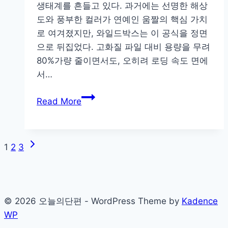
생태계를 흔들고 있다. 과거에는 선명한 해상
리
도와 풍부한 컬러가 연예인 움짤의 핵심 가치
위
로 여겨졌지만, 와일드박스는 이 공식을 정면
원
으로 뒤집었다. 고화질 파일 대비 용량을 무려
회
80%가량 줄이면서도, 오히려 로딩 속도 면에
규
서…
제
예
걸
Read More
외
그
포
룹
커
움
Next
필
Page
1
2
3
짤
Page
터
의
navigation
링
진
의
화:
실
© 2026 오늘의단편 - WordPress Theme by
Kadence
와
제
WP
일