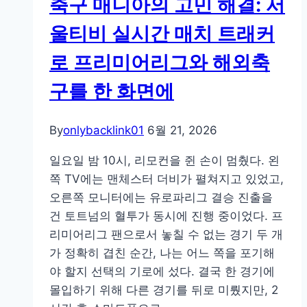
축구 매니아의 고민 해결: 서
혁
단
명
후
울티비 실시간 매치 트래커
을
기
로 프리미어리그와 해외축
주
도
구를 한 화면에
하
는
By
onlybacklink01
6월 21, 2026
오
픈
일요일 밤 10시, 리모컨을 쥔 손이 멈췄다. 왼
타
쪽 TV에는 맨체스터 더비가 펼쳐지고 있었고,
임
오른쪽 모니터에는 유로파리그 결승 진출을
의
건 토트넘의 혈투가 동시에 진행 중이었다. 프
전
리미어리그 팬으로서 놓칠 수 없는 경기 두 개
략
가 정확히 겹친 순간, 나는 어느 쪽을 포기해
야 할지 선택의 기로에 섰다. 결국 한 경기에
몰입하기 위해 다른 경기를 뒤로 미뤘지만, 2