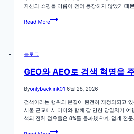
는
파
자신의 쇼핑몰 이름이 전혀 등장하지 않았기 때문
팬
악
FAQ
덤
할
Read More
하
리
‘콘
나
더:
텐
만
특
츠
바
정
생
블로그
꿨
멤
애
는
버
주
GEO와 AEO로 검색 혁명을
데
등
기’
ChatGPT
장
지
By
onlybacklink01
6월 28, 2026
에
빈
표
떴
도
검색이라는 행위의 본질이 완전히 재정의되고 있습
다:
와
서울 근교에서 아이와 함께 갈 만한 당일치기 여행
소
반
색의 전체 점유율은 8%를 돌파했으며, 업계 전문
규
응
GEO
모
시
Read More