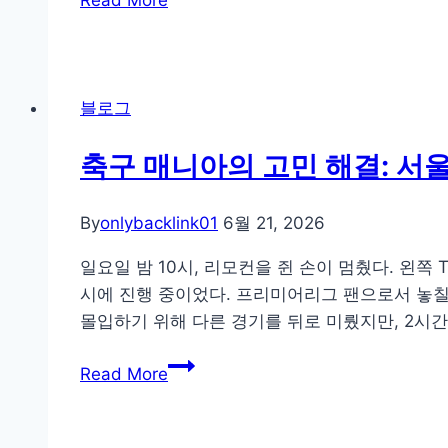
와
전
간
AEO
자
의
로
상
시
검
거
계
블로그
색
래
열
혁
업
상
축구 매니아의 고민 해결: 
명
체
관
을
의
관
By
onlybacklink01
6월 21, 2026
주
GEO-
계
도
AEO
일요일 밤 10시, 리모컨을 쥔 손이 멈췄다. 왼
하
무
시에 진행 중이었다. 프리미어리그 팬으로서 놓칠 
는
료
몰입하기 위해 다른 경기를 뒤로 미뤘지만, 2시
오
진
축
픈
단
Read More
구
타
후
매
임
기
니