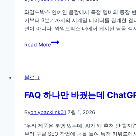
사
픈
라
와일드박스 연예인 움짤에서 특정 멤버의 등장 빈도
타
진
기부터 3분기까지의 시계열 데이터를 집계한 결과
임
다?”
연이 아니다. 와일드박스 내에서 게시된 남돌 
최
–
적
와
GEO
Read More
화
일
업
전
드
체
략
박
선
스
정
블로그
댓
전
글
무
FAQ 하나만 바꿨는데 Chat
속
료
도
진
By
onlybacklink01
7월 1, 2026
가
단
밝
으
“우리 제품은 분명 있는데, AI가 왜 추천 안 할
히
로
부터 구글 SEO 작업에 공을 들여 특정 키워드에