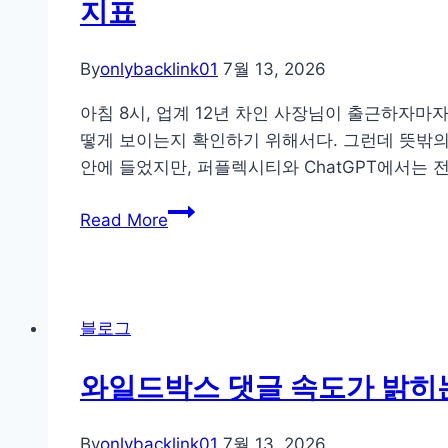
지표
위
한
AEO:
By
onlybacklink01
7월 13, 2026
구
아침 8시, 업계 12년 차인 사장님이 출근하자마자
글
떻게 보이는지 확인하기 위해서다. 그런데 뜻밖의 
AI
안에 들었지만, 퍼플렉시티와 ChatGPT에서는 
오
버
“블
Read More
뷰
로
에
그
코
글
드
이
블로그
를
3
띄
일
와일드박스 댓글 속도가 밝히는
우
만
는
에
오
By
onlybacklink01
7월 13, 2026