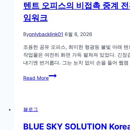
하
래
텐트 오피스의 비접촉 중계 전
면
커
임워크
마
로
사
프
지
리
By
onlybacklink01
6월 8, 2026
쿠
미
조용한 공유 오피스, 희미한 형광등 불빛 아래 
폰
어
작업물은 여전히 화면 가득 펼쳐져 있었다. 긴장
을?”
리
내기엔 번거롭다. 그는 눈치 없이 손을 들어 웹캠
iSLOT
그
Korea
와
텐
Read More
슬
해
트
롯
외
오
시
축
피
스
구
스
블로그
템
를
의
이
한
비
BLUE SKY SOLUTION K
바
화