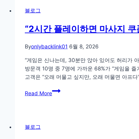
의
아
전
블로그
의
략
고
“2시간 플레이하면 마사지 쿠폰을
민
해
By
onlybacklink01
6월 8, 2026
결:
서
“게임은 신나는데, 30분만 앉아 있어도 허리가 아
울
방문객 10명 중 7명에 가까운 68%가 “게임을
티
고객은 “오래 머물고 싶지만, 오래 머물면 아프다
비
“2
실
Read More
시
시
간
간
플
매
레
치
블로그
이
트