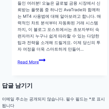
들인 여러분! 오늘은 글로벌 금융 시장에서 신
스
뢰받는 플랫폼 중 하나인 AvaTrade와 함께하
저
는 MT4 사용법에 대해 알아보려고 합니다. 매
화
력적인 차트 분석부터 자동화된 거래 시스템
질
까지, 이 블로그 포스트에서는 초보자부터 숙
에
련자까지 누구나 쉽게 따라할 수 있는 다양한
서
팁과 전략을 소개해 드릴게요. 이제 당신의 투
도
자 여정을 더욱 스마트하게 만들어…
아
이
AvaTrade
Read More
컨
MT4
택
활
직
용
답글 남기기
전
법
눈
동
이메일 주소는 공개되지 않습니다.
필수 필드는
*
로 표시
자
됩니다