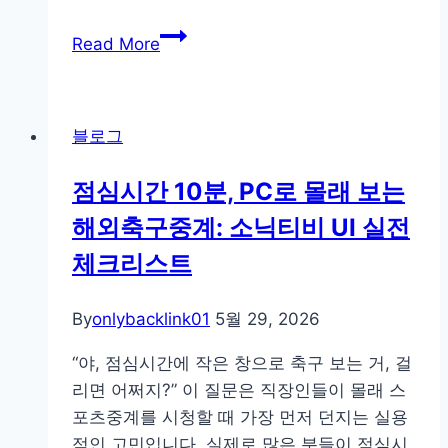
띄
와
Read More
우
일
는
드
오
홀
픈
블로그
덤
타
슬
임
점심시간 10분, PC로 몰래 보는
롯
최
해외축구중계: 소닉티비 UI 실전
추
적
천
체크리스트
화
포
전
인
By
onlybacklink01
략
5월 29, 2026
트
정
“야, 점심시간에 작은 창으로 축구 보는 거, 걸
리
리면 어쩌지?” 이 질문은 직장인들이 몰래 스
포츠중계를 시청할 때 가장 먼저 던지는 실용
적인 고민입니다. 실제로 많은 분들이 점심시