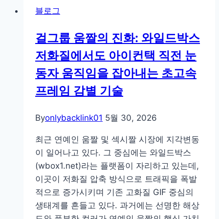
플
크
블로그
레
리
이
스
걸그룹 움짤의 진화: 와일드박스
하
트
저화질에서도 아이컨택 직전 눈
면
마
동자 움직임을 잡아내는 초고속
사
프레임 감별 기술
지
쿠
By
onlybacklink01
5월 30, 2026
폰
을?”
최근 연예인 움짤 및 섹시짤 시장에 지각변동
iSLOT
이 일어나고 있다. 그 중심에는 와일드박스
Korea
(wbox1.net)라는 플랫폼이 자리하고 있는데,
슬
이곳이 저화질 압축 방식으로 트래픽을 폭발
롯
적으로 증가시키며 기존 고화질 GIF 중심의
시
생태계를 흔들고 있다. 과거에는 선명한 해상
스
도와 풍부한 컬러가 연예인 움짤의 핵심 가치