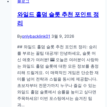
블로그
개
발
와일드 홀덤 슬롯 추천 포인트 정
자
리
를
위
한
By
onlybacklink01
3월 9, 2026
AEO:
## 와일드 홀덤 슬롯 추천 포인트 정리: 승리
구
를 부르는 꿀팁 대공개! 안녕하세요, 슬롯 머
글
신 애호가 여러분! 🎰 오늘은 여러분이 사랑하
AI
는 와일드 홀덤 슬롯에 대한 모든 정보를 총정
오
리해 드릴게요. 이 매력적인 게임은 단순한 재
버
미를 넘어 전략과 스릴을 동시에 제공합니다.
뷰
초보자부터 전문가까지 누구나 즐길 수 있는
에
와일드 홀덤 슬롯에서 승률을 높이고 싶다면
코
주목하세요! 이번 포스팅에서는 숨겨진 팁
드
과…
를