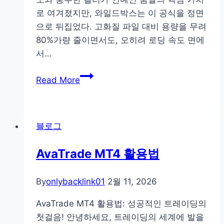
템
로 여겨졌지만, 와일드박스는 이 공식을 정면
이
으로 뒤집었다. 고화질 파일 대비 용량을 무려
바
80%가량 줄이면서도, 오히려 로딩 속도 면에
꾼
서…
복
합
걸
Read More
케
그
어
룹
의
움
블로그
공
짤
식
의
AvaTrade MT4 활용법
진
화:
By
onlybacklink01
2월 11, 2026
와
일
AvaTrade MT4 활용법: 성공적인 트레이딩의
드
첫걸음! 안녕하세요, 트레이딩의 세계에 발을
박