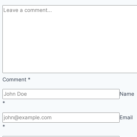
움
직
임
을
잡
아
내
는
초
고
Comment
*
속
프
Name
레
*
임
Email
감
*
별
기