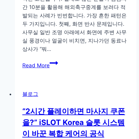
간 10분을 활용해 해외축구중계를 보려다 적
발되는 사례가 빈번합니다. 가장 흔한 패턴은
두 가지입니다. 첫째, 화면 반사 문제입니다.
사무실 일반 조명 아래에서 화면에 주변 사무
실 풍경이나 얼굴이 비치면, 지나가던 동료나
상사가 “뭐…
점
Read More
심
시
간
블로그
10
분,
“2시간 플레이하면 마사지 쿠폰
PC
을?” iSLOT Korea 슬롯 시스템
로
몰
이 바꾼 복합 케어의 공식
래