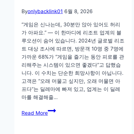
보
By
onlybacklink01
6월 8, 2026
는
해
“게임은 신나는데, 30분만 앉아 있어도 허리
외
가 아파요.” — 이 한마디에 리조트 업계의 블
축
루오션이 숨어 있습니다. 2024년 글로벌 리조
구
트 대상 조사에 따르면, 방문객 10명 중 7명에
중
가까운 68%가 “게임을 즐기는 동안 피로를 관
계:
리해주는 시스템이 있으면 좋겠다”고 답했습
소
니다. 이 수치는 단순한 희망사항이 아닙니다.
닉
고객은 “오래 머물고 싶지만, 오래 머물면 아
티
프다”는 딜레마에 빠져 있고, 업계는 이 딜레
비
마를 해결해줄…
UI
“2
실
Read More
시
전
간
체